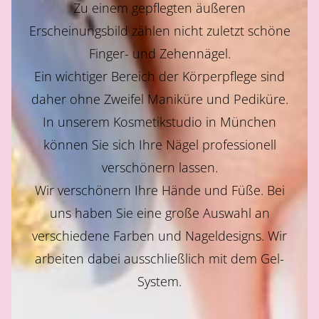
HOME
Zu einem gepflegten äußeren
Erscheinungsbild zählen nicht zuletzt schöne
Finger- und Zehennägel.
ÜBER UNS
Ein wichtiger Bereich der Körperpflege sind
daher ohne Zweifel Maniküre und Pediküre.
In unserem Kosmetikstudio in München
HEAD SPA
können Sie sich Ihre Nägel professionell
verschönern lassen.
Wir verschönern Ihre Hände und Füße. Bei
KOSMETIK
uns haben Sie eine große Auswahl an
verschiedene Farben und Nageldesigns. Wir
arbeiten dabei ausschließlich mit dem Gel-
NAGELSTUDIO
System.